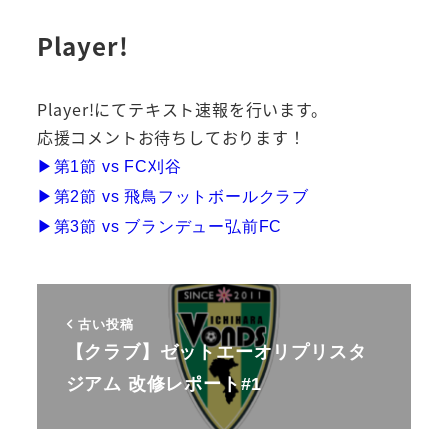
Player!
Player!にてテキスト速報を行います。
応援コメントお待ちしております！
▶︎第1節 vs FC刈谷
▶︎第2節 vs 飛鳥フットボールクラブ
▶︎第3節 vs ブランデュー弘前FC
古い投稿
【クラブ】ゼットエーオリプリスタ
ジアム 改修レポート#1