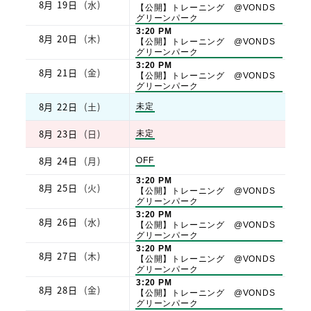
8月 19日
(水)
月
2026
曜
【公開】トレーニング @VONDS
18th
日,
グリーンパーク
2026
8
木
3:20 PM
8月 20日
(木)
月
曜
【公開】トレーニング @VONDS
19th
日,
グリーンパーク
2026
8
金
3:20 PM
8月 21日
(金)
月
曜
【公開】トレーニング @VONDS
20th
日,
グリーンパーク
2026
8
8月 22日
(土)
土
月
未定
曜
21st
日,
2026
8月 23日
(日)
日
未定
8
曜
月
日,
22nd
8月 24日
(月)
月
OFF
8
2026
曜
月
火
日,
3:20 PM
23rd
8月 25日
(火)
曜
8
【公開】トレーニング @VONDS
2026
日,
月
グリーンパーク
8
24th
水
3:20 PM
8月 26日
(水)
月
2026
曜
【公開】トレーニング @VONDS
25th
日,
グリーンパーク
2026
8
木
3:20 PM
8月 27日
(木)
月
曜
【公開】トレーニング @VONDS
26th
日,
グリーンパーク
2026
8
金
3:20 PM
8月 28日
(金)
月
曜
【公開】トレーニング @VONDS
27th
日,
グリーンパーク
2026