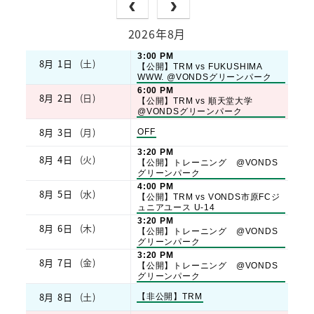
2026年8月
土
3:00 PM
8月 1日
(土)
曜
【公開】TRM vs FUKUSHIMA
日,
WWW. @VONDSグリーンパーク
8
日
6:00 PM
8月 2日
(日)
月
曜
【公開】TRM vs 順天堂大学
1st
日,
@VONDSグリーンパーク
2026
8
8月 3日
(月)
月
月
OFF
曜
2nd
火
日,
3:20 PM
2026
8月 4日
(火)
曜
8
【公開】トレーニング @VONDS
日,
月
グリーンパーク
8
3rd
水
4:00 PM
8月 5日
(水)
月
2026
曜
【公開】TRM vs VONDS市原FCジ
4th
日,
ュニアユース U-14
2026
8
木
3:20 PM
8月 6日
(木)
月
曜
【公開】トレーニング @VONDS
5th
日,
グリーンパーク
2026
8
金
3:20 PM
8月 7日
(金)
月
曜
【公開】トレーニング @VONDS
6th
日,
グリーンパーク
2026
8
8月 8日
(土)
土
月
【非公開】TRM
曜
7th