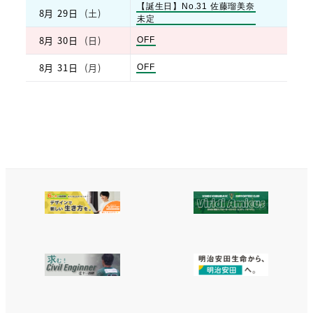
8
土
【誕生日】No.31 佐藤瑠美奈
8月 29日
(土)
月
曜
土
未定
28th
日,
曜
2026
8
8月 30日
(日)
日,
日
OFF
月
8
曜
29th
月
日,
8月 31日
(月)
月
OFF
2026
29th
8
曜
2026
月
日,
30th
8
2026
月
31st
2026