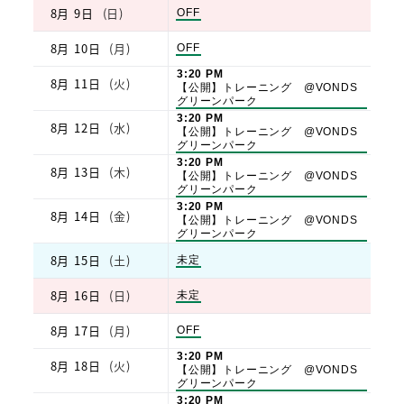
日,
2026
8月 9日
(日)
日
OFF
8
曜
月
日,
8th
8月 10日
(月)
月
OFF
8
2026
曜
月
火
日,
3:20 PM
9th
8月 11日
(火)
曜
8
【公開】トレーニング @VONDS
2026
日,
月
グリーンパーク
8
10th
水
3:20 PM
8月 12日
(水)
月
2026
曜
【公開】トレーニング @VONDS
11th
日,
グリーンパーク
2026
8
木
3:20 PM
8月 13日
(木)
月
曜
【公開】トレーニング @VONDS
12th
日,
グリーンパーク
2026
8
金
3:20 PM
8月 14日
(金)
月
曜
【公開】トレーニング @VONDS
13th
日,
グリーンパーク
2026
8
8月 15日
(土)
土
月
未定
曜
14th
日,
2026
8月 16日
(日)
日
未定
8
曜
月
日,
15th
8月 17日
(月)
月
OFF
8
2026
曜
月
火
日,
3:20 PM
16th
8月 18日
(火)
曜
8
【公開】トレーニング @VONDS
2026
日,
月
グリーンパーク
8
17th
水
3:20 PM