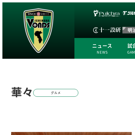
ニュース
試
NEWS
GA
華々
グルメ