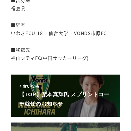
■出身地
福島県
■経歴
いわきFCU-18 – 仙台大学 – VONDS市原FC
■移籍先
福山シティFC(中国サッカーリーグ)
古い投稿
【TOP】梨本真輝氏 スプリントコー
チ就任のお知らせ