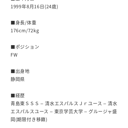
1999年8月16日(24歳)
■身長/体重
176cm/72kg
■ポジション
FW
■出身地
静岡県
■経歴
青島東ＳＳＳ – 清水エスパルスＪｒユース – 清水
エスパルスユース – 東京学芸大学 – グルージャ盛
岡(期限付き移籍)