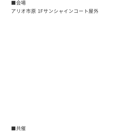
■会場
アリオ市原 1Fサンシャインコート屋外
■共催