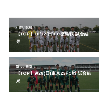
古い投稿
【TOP】10/12(日)FC徳島戦 試合結
果
新しい投稿
【TOP】9/28(日)東京23FC戦 試合結
果