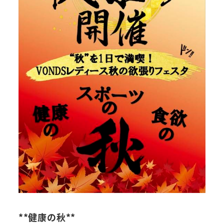
**健康の秋**