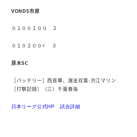
VONDS市原
０１００１００ ２
０１０２００☓ ３
厚木SC
［バッテリー］西音華、渡邉双葉-渋江マリン
［打撃記録］（三）千葉春海
日本リーグ公式HP 試合詳細