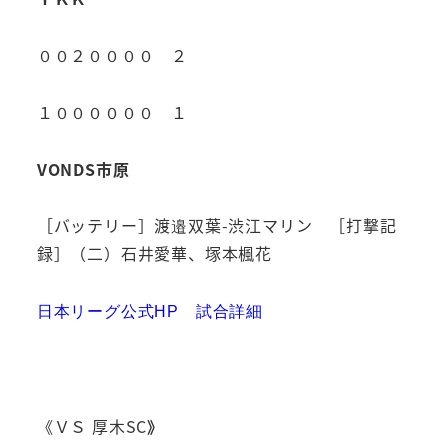
００２００００ ２
１００００００ １
VONDS市原
［バッテリー］渡邉双葉-渋江マリン ［打撃記
録］（二）石井愛華、塚本楓花
日本リーグ公式HP 試合詳細
《ＶＳ 厚木SC
》