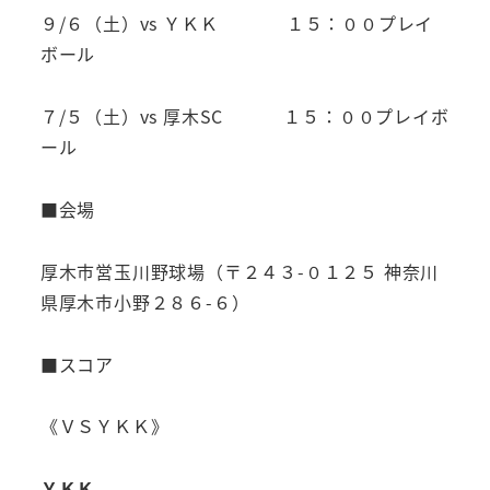
９/６（土）vs ＹＫＫ １５：００プレイ
ボール
７/５（土）vs 厚木SC １５：００プレイボ
ール
■会場
厚木市営玉川野球場（〒２４３-０１２５ 神奈川
県厚木市小野２８６-６）
■スコア
《ＶＳＹＫＫ》
ＹＫＫ