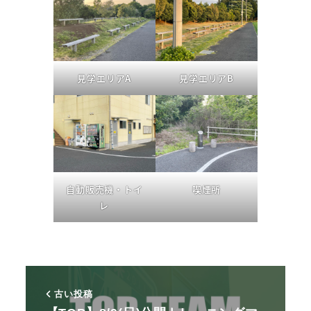
見学エリアA
見学エリアB
自動販売機・トイ
喫煙所
レ
古い投稿