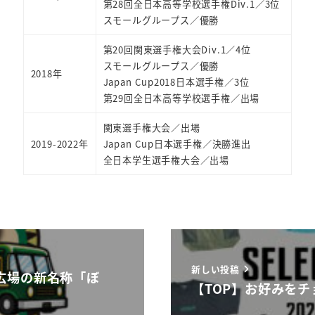
第28回全日本高等学校選手権Div.1／3位
スモールグループス／優勝
第20回関東選手権大会Div.1／4位
スモールグループス／優勝
2018年
Japan Cup2018日本選手権／3位
第29回全日本高等学校選手権／出場
関東選手権大会／出場
2019-2022年
Japan Cup日本選手権／決勝進出
全日本学生選手権大会／出場
新しい投稿
広場の新名称「ぼ
【TOP】お好みをチ