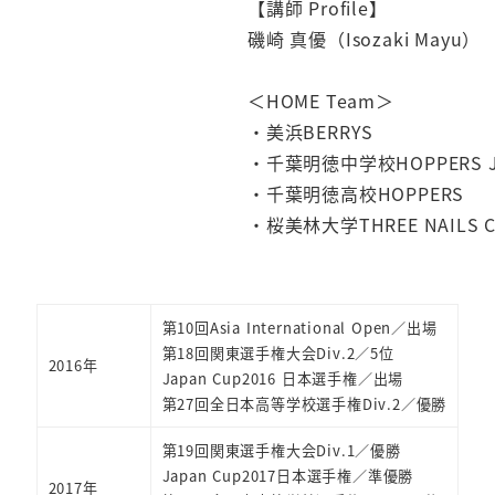
【講師 Profile】
磯崎 真優（Isozaki Mayu）
＜HOME Team＞
・美浜BERRYS
・千葉明徳中学校HOPPERS J
・千葉明徳高校HOPPERS
・桜美林大学THREE NAILS 
第10回Asia International Open／出場
第18回関東選手権大会Div.2／5位
2016年
Japan Cup2016 日本選手権／出場
第27回全日本高等学校選手権Div.2／優勝
第19回関東選手権大会Div.1／優勝
Japan Cup2017日本選手権／準優勝
2017年