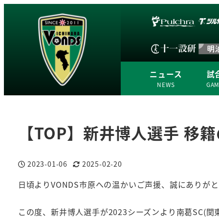
ニュース
試
NEWS
GA
【TOP】新井博人選手 移
2023-01-06
2025-02-20
投稿日
更新日
日頃よりVONDS市原への温かいご声援、誠にありが
この度、新井博人選手が2023シーズンより南葛SC(