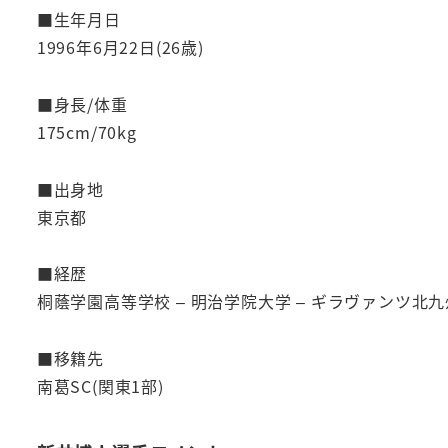
■生年月日
1996年6月22日(26歳)
■身長/体重
175cm/70kg
■出身地
東京都
■経歴
桐蔭学園高等学校 – 明治学院大学 – ギラヴァンツ北九州 
■移籍先
南葛SC(関東1部)