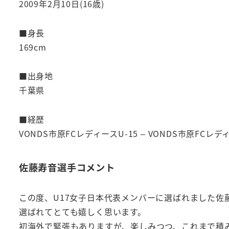
2009年2月10日(16歳)
■身長
169cm
■出身地
千葉県
■経歴
VONDS市原FCレディースU-15 – VONDS市原FCレデ
佐藤寿音選手コメント
この度、U17女子日本代表メンバーに選ばれました佐
選ばれてとても嬉しく思います。
初海外で緊張もありますが、楽しみつつ、これまで積