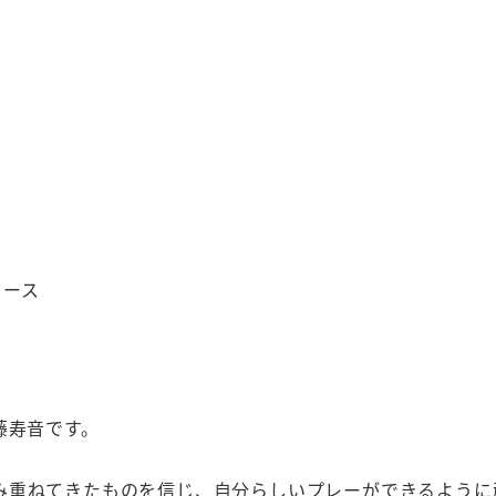
ィース
藤寿音です。
み重ねてきたものを信じ、自分らしいプレーができるように