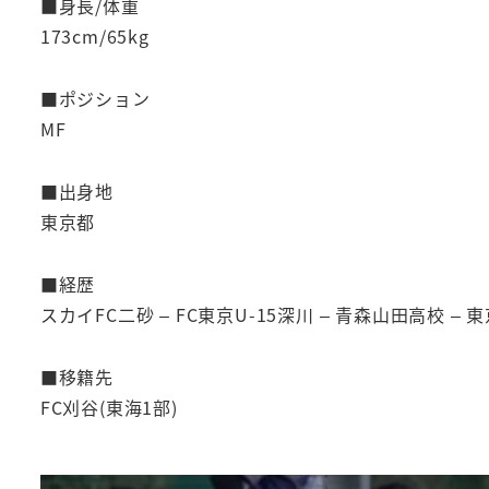
■身長/体重
173cm/65kg
■ポジション
MF
■出身地
東京都
■経歴
スカイFC二砂 – FC東京U-15深川 – 青森山田高校 – 東
■移籍先
FC刈谷(東海1部)